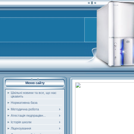
Меню сайту
Шкільні новини та все, що нас
цікавить
Нормативна база
Методична робота
Атестація педпрацівн...
Історія школи
Ліцензування