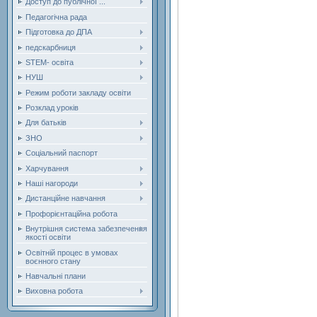
Доступ до публічної ...
Педагогічна рада
Підготовка до ДПА
педскарбниця
STEM- освіта
НУШ
Режим роботи закладу освіти
Розклад уроків
Для батьків
ЗНО
Соціальний паспорт
Харчування
Наші нагороди
Дистанційне навчання
Профорієнтаційна робота
Внутрішня система забезпечення
якості освіти
Освітній процес в умовах
воєнного стану
Навчальні плани
Виховна робота