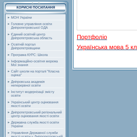
КОРИСНІ ПОСИЛАННЯ
МОН України
Головне управління освіти
Дніпропетровської ОДА
Єдиний освітній центр
Портфоліо
Дніпропетровська область
Освітній портал
Українська мова 5 к
Дніпропетровщини
Програма КУРС: Школа
Інформаційно-освітня мережа
Мої знання
Сайт школи на порталі "Класна
оцінка"
Дніпровська академія
неперервної освіти
Інститут модернізації змісту
освіти
Український центр оцінювання
якості освіти
Дніпропетровський регіональний
центр оцінювання якості освіти
Державна служба якості освіти
України
Управління Державної служби
якості освіти у Дніпропетровській