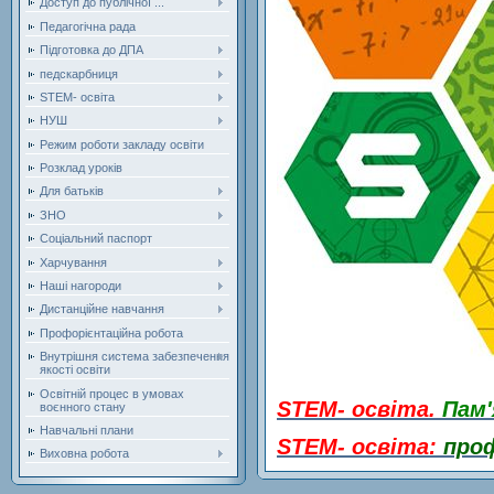
Доступ до публічної ...
Педагогічна рада
Підготовка до ДПА
педскарбниця
STEM- освіта
НУШ
Режим роботи закладу освіти
Розклад уроків
Для батьків
ЗНО
Соціальний паспорт
Харчування
Наші нагороди
Дистанційне навчання
Профорієнтаційна робота
Внутрішня система забезпечення
якості освіти
Освітній процес в умовах
STEM- освіта.
Пам
воєнного стану
Навчальні плани
STEM- освіта:
проф
Виховна робота