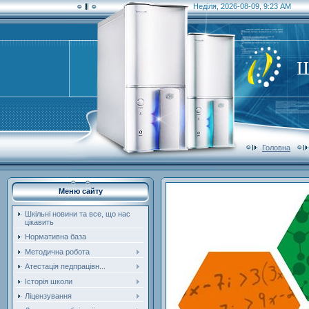
Неділя, 2026-08-09, 9:23 AM
Ш
Головна
Меню сайту
Шкільні новини та все, що нас
цікавить
Нормативна база
Методична робота
Атестація педпрацівн...
Історія школи
Ліцензування