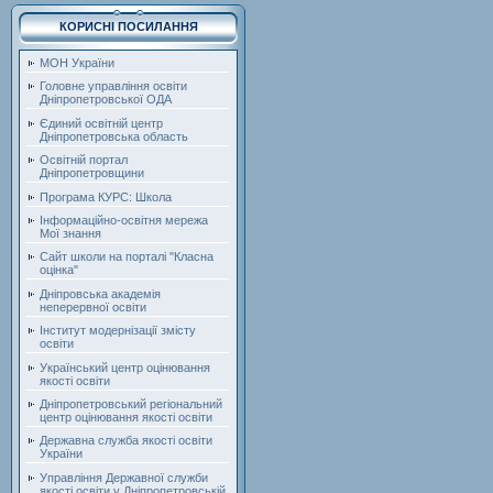
КОРИСНІ ПОСИЛАННЯ
МОН України
Головне управління освіти
Дніпропетровської ОДА
Єдиний освітній центр
Дніпропетровська область
Освітній портал
Дніпропетровщини
Програма КУРС: Школа
Інформаційно-освітня мережа
Мої знання
Сайт школи на порталі "Класна
оцінка"
Дніпровська академія
неперервної освіти
Інститут модернізації змісту
освіти
Український центр оцінювання
якості освіти
Дніпропетровський регіональний
центр оцінювання якості освіти
Державна служба якості освіти
України
Управління Державної служби
якості освіти у Дніпропетровській