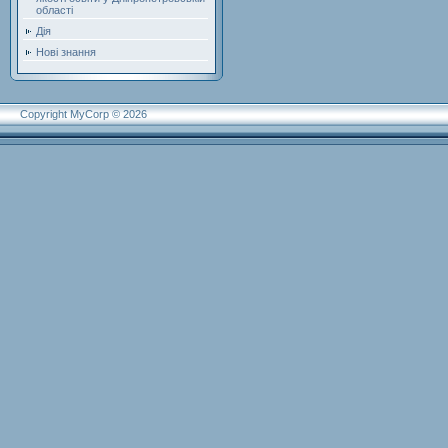
області
Дія
Нові знання
Copyright MyCorp © 2026