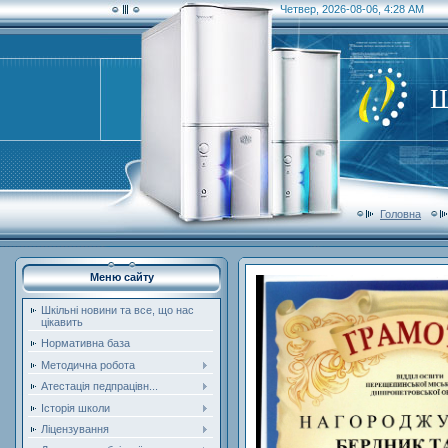
Четвер, 2026-08-06, 4:28 AM
Ш
Головна
Меню сайту
Шкільні новини та все, що нас
цікавить
Нормативна база
Методична робота
Атестація педпрацівн...
Історія школи
Ліцензування