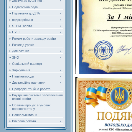
Доступ до публічної ...
Педагогічна рада
Підготовка до ДПА
педскарбниця
STEM- освіта
НУШ
Режим роботи закладу освіти
Розклад уроків
Для батьків
ЗНО
Соціальний паспорт
Харчування
Наші нагороди
Дистанційне навчання
Профорієнтаційна робота
Внутрішня система забезпечення
якості освіти
Освітній процес в умовах
воєнного стану
Навчальні плани
Виховна робота