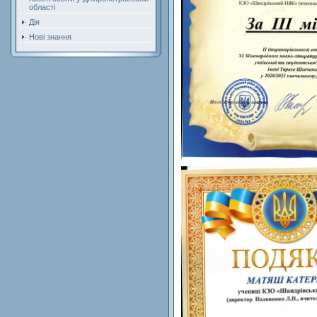
області
Дія
Нові знання