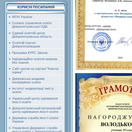
КОРИСНІ ПОСИЛАННЯ
МОН України
Головне управління освіти
Дніпропетровської ОДА
Єдиний освітній центр
Дніпропетровська область
Освітній портал
Дніпропетровщини
Програма КУРС: Школа
Інформаційно-освітня мережа
Мої знання
Сайт школи на порталі "Класна
оцінка"
Дніпровська академія
неперервної освіти
Інститут модернізації змісту
освіти
Український центр оцінювання
якості освіти
Дніпропетровський регіональний
центр оцінювання якості освіти
Державна служба якості освіти
України
Управління Державної служби
якості освіти у Дніпропетровській