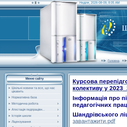
Неділя, 2026-08-09, 8:05 AM
Ш
Головна
Меню сайту
Курсова перепідг
колективу у 2023
Шкільні новини та все, що нас
цікавить
Інформація
про п
Нормативна база
педагогічних пра
Методична робота
Атестація педпрацівн...
Шандрівського лі
Історія школи
завантажити.pdf
Ліцензування