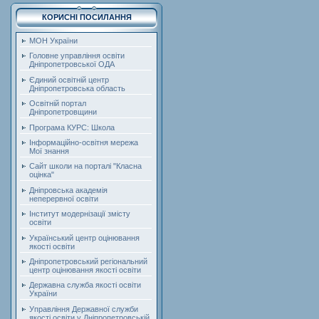
КОРИСНІ ПОСИЛАННЯ
МОН України
Головне управління освіти
Дніпропетровської ОДА
Єдиний освітній центр
Дніпропетровська область
Освітній портал
Дніпропетровщини
Програма КУРС: Школа
Інформаційно-освітня мережа
Мої знання
Сайт школи на порталі "Класна
оцінка"
Дніпровська академія
неперервної освіти
Інститут модернізації змісту
освіти
Український центр оцінювання
якості освіти
Дніпропетровський регіональний
центр оцінювання якості освіти
Державна служба якості освіти
України
Управління Державної служби
якості освіти у Дніпропетровській