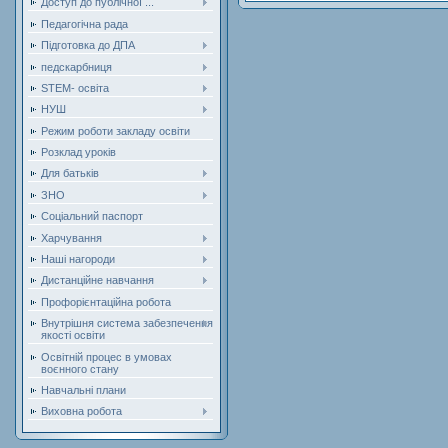
Доступ до публічної ...
Педагогічна рада
Підготовка до ДПА
педскарбниця
STEM- освіта
НУШ
Режим роботи закладу освіти
Розклад уроків
Для батьків
ЗНО
Соціальний паспорт
Харчування
Наші нагороди
Дистанційне навчання
Профорієнтаційна робота
Внутрішня система забезпечення
якості освіти
Освітній процес в умовах
воєнного стану
Навчальні плани
Виховна робота