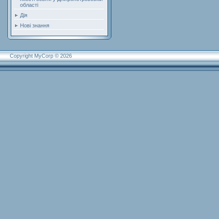
області
Дія
Нові знання
Copyright MyCorp © 2026