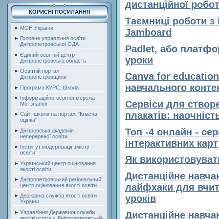
дистанційної робо
КОРИСНІ ПОСИЛАННЯ
Таємниці роботи з
МОН України
Jamboard
Головне управління освіти
Дніпропетровської ОДА
Padlet, або платфо
Єдиний освітній центр
уроки
Дніпропетровська область
Освітній портал
Сanva for education
Дніпропетровщини
навчального конте
Програма КУРС: Школа
Інформаційно-освітня мережа
Сервіси для створ
Мої знання
плакатів: наочніст
Сайт школи на порталі "Класна
оцінка"
Топ -4 онлайн - се
Дніпровська академія
неперервної освіти
інтерактивних карт
Інститут модернізації змісту
освіти
Як використовуват
Український центр оцінювання
якості освіти
Дистанційне навчан
Дніпропетровський регіональний
лайфхаки для вчит
центр оцінювання якості освіти
Державна служба якості освіти
уроків
України
Управління Державної служби
Дистанційне навчан
якості освіти у Дніпропетровській