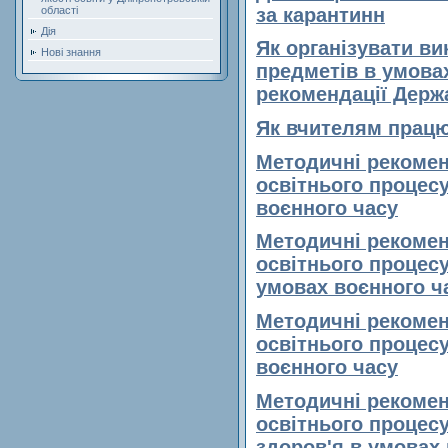
області
за карантинн
Дія
Як організувати в
Нові знання
предметів в умова
рекомендації Держа
Як вчителям працю
Методичні рекоменд
освітнього процес
воєнного часу
Методичні рекоменд
освітнього процесу
умовах воєнного ч
Методичні рекоменд
освітнього процес
воєнного часу
Методичні рекоменд
освітнього процесу 
здоров'я в умовах