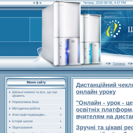
Четвер, 2026-08-06, 4:47 PM
Ш
Головна
Меню сайту
Дистанційний чекли
онлайн уроку
Шкільні новини та все, що нас
цікавить
"Онлайн - урок - ц
Нормативна база
освітніх платформ,
Методична робота
Атестація педпрацівн...
вчителям на диста
Історія школи
Зручні та цікаві ре
Ліцензування