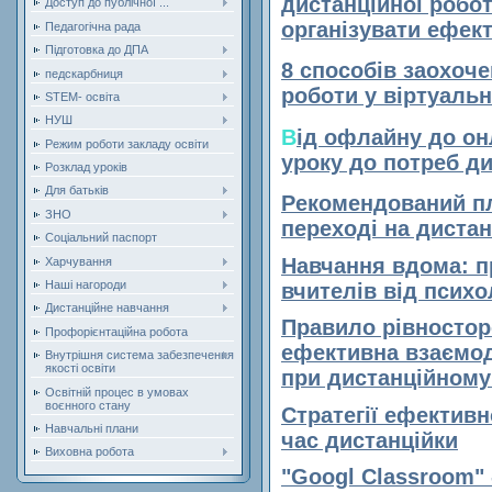
дистанційної робо
Доступ до публічної ...
організувати ефект
Педагогічна рада
Підготовка до ДПА
8 способів заохоче
педскарбниця
роботи у віртуальн
STEM- освіта
НУШ
В
ід офлайну до он
Режим роботи закладу освіти
уроку до потреб д
Розклад уроків
Для батьків
Рекомендований пл
ЗНО
переході на диста
Соціальний паспорт
Навчання вдома: п
Харчування
Наші нагороди
вчителів від психо
Дистанційне навчання
Правило рівностор
Профорієнтаційна робота
ефективна взаємоді
Внутрішня система забезпечення
якості освіти
при дистанційному
Освітній процес в умовах
воєнного стану
Стратегії ефективн
Навчальні плани
час дистанційки
Виховна робота
"Googl Classroom" 