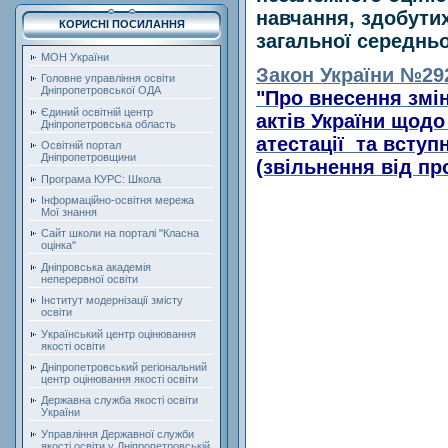
навчання, здобутих
КОРИСНІ ПОСИЛАННЯ
загальної середньо
МОН України
Закон України №292
Головне управління освіти
Дніпропетровської ОДА
"Про внесення змі
Єдиний освітній центр
актів України щодо
Дніпропетровська область
атестації та вступн
Освітній портал
Дніпропетровщини
(звільнення від п
Програма КУРС: Школа
Інформаційно-освітня мережа
Мої знання
Сайт школи на порталі "Класна
оцінка"
Дніпровська академія
неперервної освіти
Інститут модернізації змісту
освіти
Український центр оцінювання
якості освіти
Дніпропетровський регіональний
центр оцінювання якості освіти
Державна служба якості освіти
України
Управління Державної служби
якості освіти у Дніпропетровській