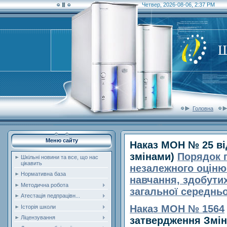
Четвер, 2026-08-06, 2:37 PM
Ш
Головна
Меню сайту
Наказ МОН № 25 від
змінами)
Порядок 
Шкільні новини та все, що нас
цікавить
незалежного оціню
Нормативна база
навчання, здобутих
Методична робота
загальної середньо
Атестація педпрацівн...
Наказ МОН № 1564
Історія школи
Ліцензування
затвердження Змін