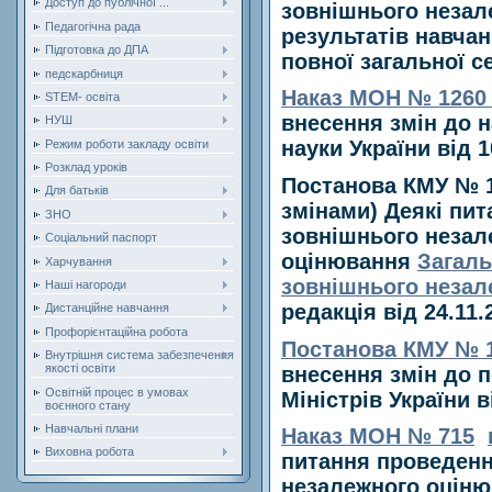
Доступ до публічної ...
зовнішнього незал
Педагогічна рада
результатів навчан
Підготовка до ДПА
повної загальної с
педскарбниця
Наказ МОН № 1260 в
STEM- освіта
внесення змін до н
НУШ
науки України від 
Режим роботи закладу освіти
Розклад уроків
Постанова КМУ № 10
Для батьків
змінами)
Деякі пи
ЗНО
зовнішнього незал
Соціальний паспорт
оцінювання
Загал
Харчування
зовнішнього незал
Наші нагороди
редакція від 24.11.
Дистанційне навчання
Профорієнтаційна робота
Постанова КМУ № 12
Внутрішня система забезпечення
якості освіти
внесення змін до 
Освітній процес в умовах
Міністрів України 
воєнного стану
Навчальні плани
Наказ МОН № 715
Виховна робота
питання проведенн
незалежного оціню