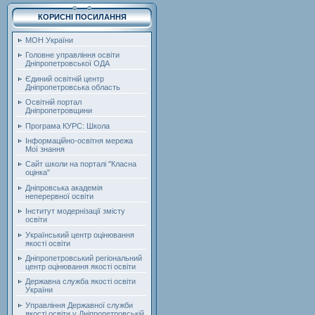
КОРИСНІ ПОСИЛАННЯ
МОН України
Головне управління освіти
Дніпропетровської ОДА
Єдиний освітній центр
Дніпропетровська область
Освітній портал
Дніпропетровщини
Програма КУРС: Школа
Інформаційно-освітня мережа
Мої знання
Сайт школи на порталі "Класна
оцінка"
Дніпровська академія
неперервної освіти
Інститут модернізації змісту
освіти
Український центр оцінювання
якості освіти
Дніпропетровський регіональний
центр оцінювання якості освіти
Державна служба якості освіти
України
Управління Державної служби
якості освіти у Дніпропетровській