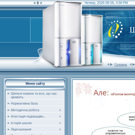
Четвер, 2026-08-06, 4:58 PM
Ш
Головна
Меню сайту
Шкільні новини та все, що нас
цікавить
Нормативна база
Методична робота
Атестація педпрацівн...
Історія школи
Ліцензування