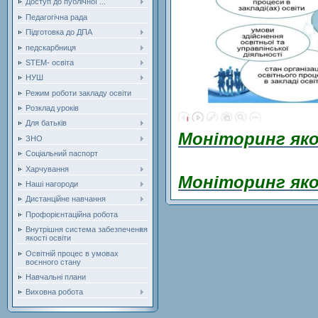
Доступ до публічної ...
Педагогічна рада
Підготовка до ДПА
педскарбниця
STEM- освіта
НУШ
Режим роботи закладу освіти
Розклад уроків
Для батьків
Моніторинг яко
ЗНО
Соціальний паспорт
Харчування
Моніторинг яко
Наші нагороди
Дистанційне навчання
Профорієнтаційна робота
Внутрішня система забезпечення
якості освіти
Освітній процес в умовах
воєнного стану
Навчальні плани
Виховна робота