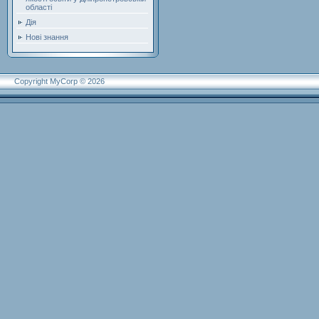
області
Дія
Нові знання
Copyright MyCorp © 2026