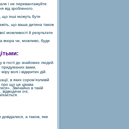
 але і не перевантажуйте
ня від зробленого.
, що інші можуть бути
кажіть, що ваша дитина також
вої можливості й результати
ла вчора чи, можливо, буде
ітьми:
у в гості до знайомих людей.
му придуманих вами,
іру волі і відкритих дій.
ації, в яких сором’язливій
 про що ця цікава
ися». Звичайно в такій
 відводячи очі,
міхається.
 довідалися, а також, яке