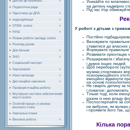
Доступ до публічної ...
Уникайте по можливост
на дитину надмірно с
Педагогічна рада
Під час ігор обмежуйт
Підготовка до ДПА
Рек
педскарбниця
STEM- освіта
У роботі з дітьми з триво
НУШ
Постійно підбадьорюва
Режим роботи закладу освіти
Виховувати правильне 
Розклад уроків
ставитися до власних у
Формувати правильне с
Для батьків
Розвивати орієнтацію н
ЗНО
Розширювати і збагачу
Соціальний паспорт
і думок інших людей;
Щоб перебороти скутіс
Харчування
музики,спортивних впра
психоемоційного отото
Наші нагороди
емоційно відкинути при
Дистанційне навчання
на основі психологічн
Не сваріть дитину за т
Профорієнтаційна робота
і повагою: допоможіть 
Тільки тоді, коли емоці
Внутрішня система забезпечення
якості освіти
разом із нею владу ф
Поспостерігайте за со
Освітній процес в умовах
не вибухне, як вулкан
воєнного стану
і проявити його так, 
Навчальні плани
Виховна робота
Кілька пор