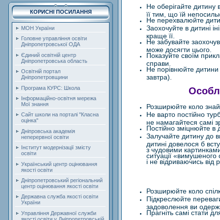
Не оберігайте дитину в
КОРИСНІ ПОСИЛАННЯ
її тим, що їй непосиль
Не перехвалюйте дитини
Заохочуйте в дитині ін
МОН України
краще її.
Головне управління освіти
Не забувайте заохочува
Дніпропетровської ОДА
може досягти цього.
Показуйте своїм прикла
Єдиний освітній центр
Дніпропетровська область
справи.
Не порівнюйте дитини 
Освітній портал
завтра).
Дніпропетровщини
Програма КУРС: Школа
Особл
Інформаційно-освітня мережа
Мої знання
Розширюйте коло знайо
Не варто постійно тур
Сайт школи на порталі "Класна
оцінка"
не намагайтеся самі зр
Постійно зміцнюйте в д
Дніпровська академія
Залучайте дитину до ви
неперервної освіти
дитині довелося б вст
Інститут модернізації змісту
з чудовими картинками
освіти
ситуації «вимушеного с
і не відриваючись від р
Український центр оцінювання
якості освіти
Дніпропетровський регіональний
центр оцінювання якості освіти
Розширюйте коло спілк
Державна служба якості освіти
Підкреслюйте переваги 
України
задоволення ви одержа
Прагніть самі стати д
Управління Державної служби
якості освіти у Дніпропетровській