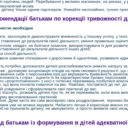
і скупчень людей. Перебування у великих магазинах, на ринках, у
тимулюючий вплив.
е дитину тільки одним партнером. Уникайте неспокійних, гучних прия
омендації батькам по корекції тривожності д
жністю необхідно
ти, заохочувати демонструвати впевненість у їхньому успіху, у їхні
ставлення до результатів своєї діяльності, уміння правильно оцінит
спіхів, невдач, не боятися помилок, використовувати їх для розвитку
тавлення до результатів діяльності інших дітей;
а спосіб діяльності;
вати навички спілкування з дорослими й одноліткам, розвивати аде
ть,потрібно допомагати дитині розслаблюватися,знімати напругу за
в ; допоможе інсценізація етюдів на пряв сміливості,рішучості ,що
жнення себе з персонажем;ігри,що виражають тривожність занепок
гніченість і страх , оцінити їх як характеристики ігрових персонажів 
ого «розототожнення» з носі є гнітючих переживань позбутися власни
е, що вона посміла гніватися на вас. Навпаки, поставтеся до неї, до
їй усвідомити і сформулювати свої претензії до вас.
ї згаснуть, розкажіть дитині про те, як ви переживали, коли вона вия
орму висловлювання претензій.
бою. Дуже часто ми самі виховуємо своє роздратування, терпимо йо
,яким уже не можна керувати. Набагато легше й корисніше вчасно п
щоб не принизити дитину, не звинуватити, а просто виявити своє нез
ад батькам із формування в дітей адекватної