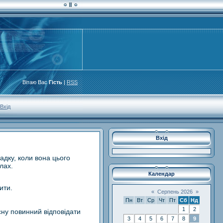
Вітаю Вас
Гість
|
RSS
Вхід
Вхід
адку, коли вона цього
лах.
Календар
ити.
«
Серпень 2026
»
Пн
Вт
Ср
Чт
Пт
Сб
Нд
1
2
сну повинний відповідати
3
4
5
6
7
8
9