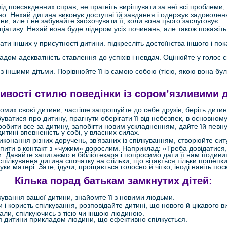
ід повсякденних справ, не прагніть вирішувати за неї всі проблеми,
но. Нехай дитина виконує доступні їй завдання і одержує задоволен
, але ї не забувайте заохочувати її, коли вона цього заслуговує.
іціативу. Нехай вона буде лідером усіх починань, але також покажіть
ти інших у присутності дитини. підкресліть достоїнства іншого і по
дом адекватність ставлення до успіхів і невдач. Оцінюйте у голос с
з іншими дітьми. Порівнюйте її із самою собою (тією, якою вона бу
ивості стилю поведінки із сором’язливими д
мих своєї дитини, частіше запрошуйте до себе друзів, беріть дитин
буватися про дитину, прагнути оберігати її від небезпек, в основно
обити все за дитину, запобігти новим ускладненням, дайте їй певну м
итині впевненість у собі, у власних силах.
конання різних доручень, зв’язаних із спілкуванням, створюйте ситу
упити в контакт з «чужим» дорослим. Наприклад: «Треба довідатися,
. Давайте запитаємо в бібліотекаря і попросимо дати її нам подивит
пілкування дитина спочатку на стільки, що вітається тільки пошепки,
уки матері. Зате, ідучи, прощається голосно й чітко, іноді навіть пос
Кілька порад батькам замкнутих дітей:
ування вашої дитини, знайомте її з новими людьми.
і користь спілкування, розповідайте дитині, що нового й цікавого ви
ли, спілкуючись з тією чи іншою людиною.
ля дитини прикладом людини, що ефективно спілкується.