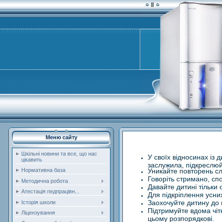
Меню сайту
Шкільні новини та все, що нас
У своїх відносинах із 
цікавить
заслужила, підкреслюй
Уникайте повторень слі
Нормативна база
Говоріть стримано, спо
Методична робота
Давайте дитині тільки
Атестація педпрацівн...
Для підкріплення усни
Заохочуйте дитину до в
Історія школи
Підтримуйте вдома чіт
Ліцензування
цьому розпорядкові.