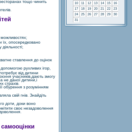
 ресторанах тощо чинить
10
11
12
13
14
15
16
17
18
19
20
21
22
23
телів.
24
25
26
27
28
29
30
ітей
31
х можливостях;
и їх, опосередковано
 діяльності;
кватне ставлення до оцінок
 допомогою рухливих ігор,
 потребує від дитини
оєння учасників,дають змогу
,а не даної дитини,і
х страхів.
 її обурення з розумінням
вляла свій гнів. Знайдіть
го доти, доки воно
омітити своє незадоволення
адоволення.
 самооцінки