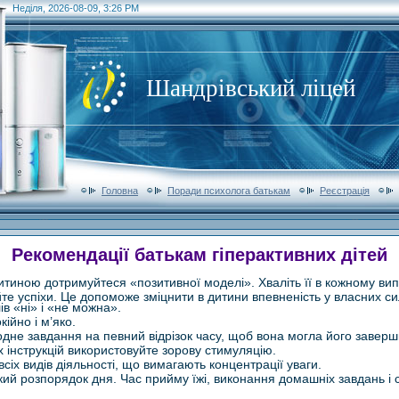
Неділя, 2026-08-09, 3:26 PM
Шандрівський ліцей
Головна
Поради психолога батькам
Реєстрація
Рекомендації батькам гіперактивних дітей
дитиною дотримуйтеся «позитивної моделі». Хваліть її в кожному вип
те успіхи. Це допоможе зміцнити в дитини впевненість у власних си
в «ні» і «не можна».
кійно і м’яко.
 одне завдання на певний відрізок часу, щоб вона могла його заверш
х інструкцій використовуйте зорову стимуляцію.
сіх видів діяльності, що вимагають концентрації уваги.
кий розпорядок дня. Час прийму їжі, виконання домашніх завдань і 