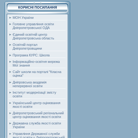
КОРИСНІ ПОСИЛАННЯ
МОН України
Головне управління освіти
Дніпропетровської ОДА
Єдиний освітній центр
Дніпропетровська область
Освітній портал
Дніпропетровщини
Програма КУРС: Школа
Інформаційно-освітня мережа
Мої знання
Сайт школи на порталі "Класна
оцінка"
Дніпровська академія
неперервної освіти
Інститут модернізації змісту
освіти
Український центр оцінювання
якості освіти
Дніпропетровський регіональний
центр оцінювання якості освіти
Державна служба якості освіти
України
Управління Державної служби
якості освіти у Дніпропетровській