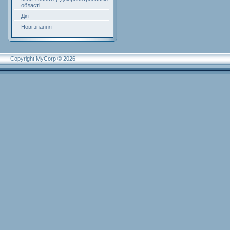
області
Дія
Нові знання
Copyright MyCorp © 2026