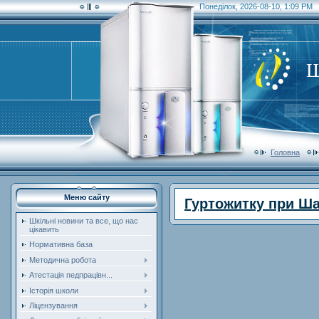
Понеділок, 2026-08-10, 1:09 PM
Ш
Головна
Меню сайту
Гуртожитку при Ша
Шкільні новини та все, що нас
цікавить
Нормативна база
Методична робота
Атестація педпрацівн...
Історія школи
Ліцензування