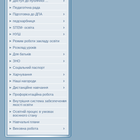
Доступ до публічної ...
Педагогічна рада
Підготовка до ДПА
педскарбниця
STEM- освіта
НУШ
Режим роботи закладу освіти
Розклад уроків
Для батьків
ЗНО
Соціальний паспорт
Харчування
Наші нагороди
Дистанційне навчання
Профорієнтаційна робота
Внутрішня система забезпечення
якості освіти
Освітній процес в умовах
воєнного стану
Навчальні плани
Виховна робота