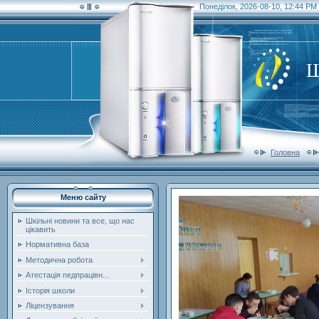
Понеділок, 2026-08-10, 12:44 PM
Ш
Головна
Меню сайту
Шкільні новини та все, що нас
цікавить
Нормативна база
Методична робота
Атестація педпрацівн...
Історія школи
Ліцензування