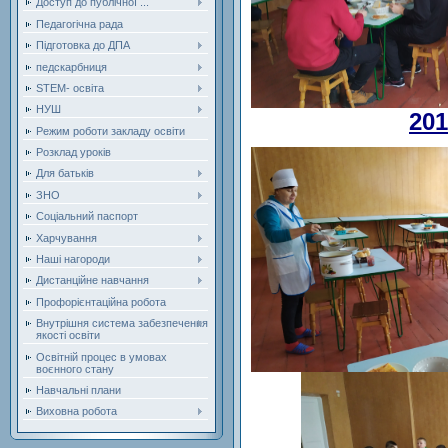
Доступ до публічної ...
Педагогічна рада
Підготовка до ДПА
педскарбниця
STEM- освіта
НУШ
201
Режим роботи закладу освіти
Розклад уроків
Для батьків
ЗНО
Соціальний паспорт
Харчування
Наші нагороди
Дистанційне навчання
Профорієнтаційна робота
Внутрішня система забезпечення
якості освіти
Освітній процес в умовах
воєнного стану
Навчальні плани
Виховна робота