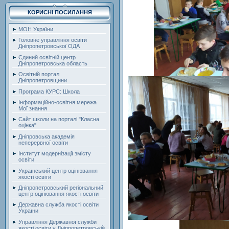
КОРИСНІ ПОСИЛАННЯ
МОН України
Головне управління освіти
Дніпропетровської ОДА
Єдиний освітній центр
Дніпропетровська область
Освітній портал
Дніпропетровщини
Програма КУРС: Школа
Інформаційно-освітня мережа
Мої знання
Сайт школи на порталі "Класна
оцінка"
Дніпровська академія
неперервної освіти
Інститут модернізації змісту
освіти
Український центр оцінювання
якості освіти
Дніпропетровський регіональний
центр оцінювання якості освіти
Державна служба якості освіти
України
Управління Державної служби
якості освіти у Дніпропетровській