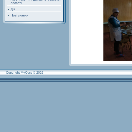
області
Дія
Нові знання
Copyright MyCorp © 2026