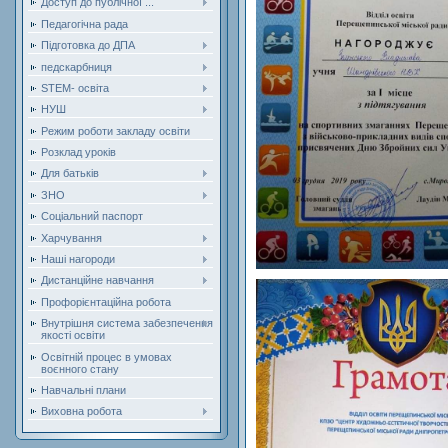
Доступ до публічної ...
Педагогічна рада
Підготовка до ДПА
педскарбниця
STEM- освіта
НУШ
Режим роботи закладу освіти
Розклад уроків
Для батьків
ЗНО
Соціальний паспорт
Харчування
Наші нагороди
Дистанційне навчання
Профорієнтаційна робота
Внутрішня система забезпечення
якості освіти
Освітній процес в умовах
воєнного стану
Навчальні плани
Виховна робота