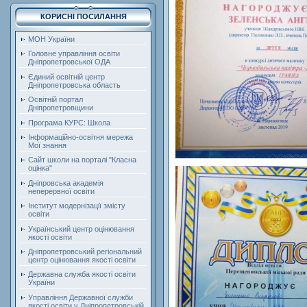
КОРИСНІ ПОСИЛАННЯ
МОН України
Головне управління освіти
Дніпропетровської ОДА
Єдиний освітній центр
Дніпропетровська область
Освітній портал
Дніпропетровщини
Програма КУРС: Школа
Інформаційно-освітня мережа
Мої знання
Сайт школи на порталі "Класна
оцінка"
Дніпровська академія
неперервної освіти
Інститут модернізації змісту
освіти
Український центр оцінювання
якості освіти
Дніпропетровський регіональний
центр оцінювання якості освіти
Державна служба якості освіти
України
Управління Державної служби
якості освіти у Дніпропетровській