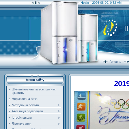
Неділя, 2026-08-09, 0:52 AM
Ш
Головна
Меню сайту
2019
Шкільні новини та все, що нас
цікавить
Нормативна база
Методична робота
Атестація педпрацівн...
Історія школи
Ліцензування