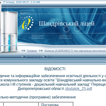
П`ятниця, 2026-08-07, 2:14 AM
Шандрівський ліцей
Головна
Додаток 25 ВІДОМОСТІ про навчально-методичне 
Реєстрація
Вхід
ВІДОМОСТІ
ичне та інформаційне забезпечення освітньої діяльності у 
ти
комунального закладу освіти "Шандрівський навчально-в
кола І-ІІІ ступенів - дошкільний навчальний заклад" Переще
Дніпропетровської області
/dodatok_25.pdf
чально-методичне (програмне) забезпечення
Постанова