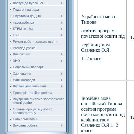
Доступ до публічної ...
Педагогічна рада
Підготовка до ДПА
Українська мова.
Типова
педскарбниця
STEM- освіта
освітня програма
НУШ
початкової освіти під
Т
Режим роботи закладу освіти
керівництвом
Розклад уроків
Савченко О.Я.
Для батьків
1 -2 класи
ЗНО
Соціальний паспорт
Харчування
Наші нагороди
Дистанційне навчання
Профорієнтаційна робота
Іноземна мова
Внутрішня система забезпечення
якості освіти
(англійська).Типова
освітня програма
Освітній процес в умовах
воєнного стану
початкової освіти під
Т
Навчальні плани
керівництвом
Савченко О.Я.1- 2
Виховна робота
класи