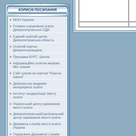
КОРИСНІ ПОСИЛАННЯ
МОН України
Головне управління освіти
Дніпропетровської ОДА
Єдиний освітній центр
Дніпропетровська область
Освітній портал
Дніпропетровщини
Програма КУРС: Школа
Інформаційно-освітня мережа
Мої знання
Сайт школи на порталі "Класна
оцінка"
Дніпровська академія
неперервної освіти
Інститут модернізації змісту
освіти
Український центр оцінювання
якості освіти
Дніпропетровський регіональний
центр оцінювання якості освіти
Державна служба якості освіти
України
Управління Державної служби