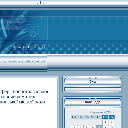
Вітаю Вас
Гість
|
RSS
та інформаційне забезпечення
Вхід
сфері повної загальної
иховний комплекс
пинської міської ради
Календар
«
Серпень 2026
»
Пн
Вт
Ср
Чт
Пт
Сб
Нд
1
2
3
4
5
6
7
8
9