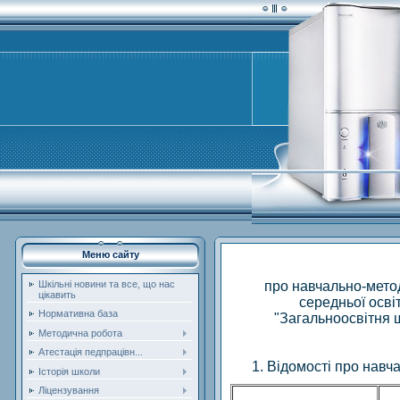
Меню сайту
про навчально-метод
Шкільні новини та все, що нас
цікавить
середньої осві
Нормативна база
"Загальноосвітня ш
Методична робота
Атестація педпрацівн...
1. Відомості про нав
Історія школи
Ліцензування