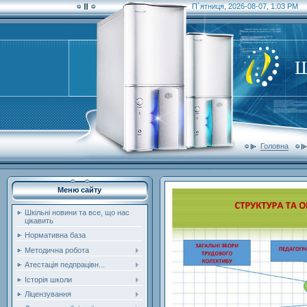
П`ятниця, 2026-08-07, 1:03 PM
Ш
Головна
Меню сайту
Шкільні новини та все, що нас
цікавить
Нормативна база
Методична робота
Атестація педпрацівн...
Історія школи
Ліцензування