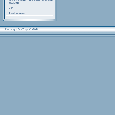
області
Дія
Нові знання
Copyright MyCorp © 2026