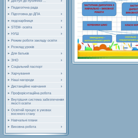
Доступ до публічної ...
Педагогічна рада
Підготовка до ДПА
педскарбниця
STEM- освіта
НУШ
Режим роботи закладу освіти
Розклад уроків
Для батьків
ЗНО
Соціальний паспорт
Харчування
Наші нагороди
Дистанційне навчання
Профорієнтаційна робота
Внутрішня система забезпечення
якості освіти
Освітній процес в умовах
воєнного стану
Навчальні плани
Виховна робота