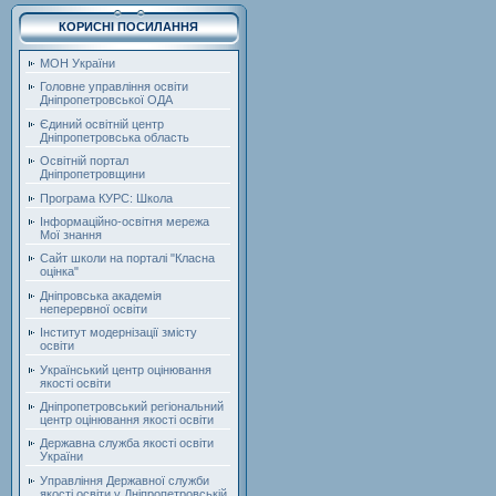
КОРИСНІ ПОСИЛАННЯ
МОН України
Головне управління освіти
Дніпропетровської ОДА
Єдиний освітній центр
Дніпропетровська область
Освітній портал
Дніпропетровщини
Програма КУРС: Школа
Інформаційно-освітня мережа
Мої знання
Сайт школи на порталі "Класна
оцінка"
Дніпровська академія
неперервної освіти
Інститут модернізації змісту
освіти
Український центр оцінювання
якості освіти
Дніпропетровський регіональний
центр оцінювання якості освіти
Державна служба якості освіти
України
Управління Державної служби
якості освіти у Дніпропетровській