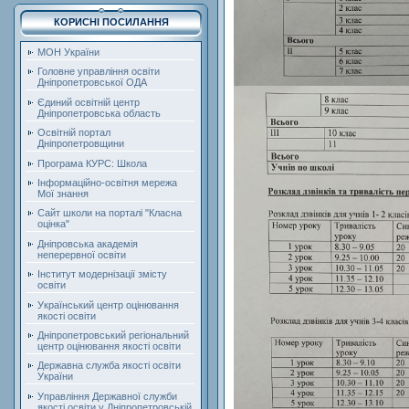
КОРИСНІ ПОСИЛАННЯ
МОН України
Головне управління освіти
Дніпропетровської ОДА
Єдиний освітній центр
Дніпропетровська область
Освітній портал
Дніпропетровщини
Програма КУРС: Школа
Інформаційно-освітня мережа
Мої знання
Сайт школи на порталі "Класна
оцінка"
Дніпровська академія
неперервної освіти
Інститут модернізації змісту
освіти
Український центр оцінювання
якості освіти
Дніпропетровський регіональний
центр оцінювання якості освіти
Державна служба якості освіти
України
Управління Державної служби
якості освіти у Дніпропетровській