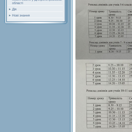
області
Дія
Нові знання