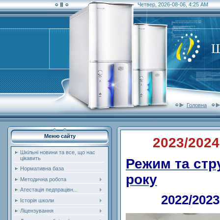
Четвер, 2026-08-06, 4:25 AM
Ш
Головна
Меню сайту
2023/2024
Шкільні новини та все, що нас
цікавить
Режим та стр
Нормативна база
року
Методична робота
Атестація педпрацівн...
2022/202
Історія школи
Ліцензування