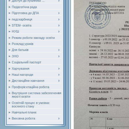
Доступ до публічної ...
Педагогічна рада
Підготовка до ДПА
педскарбниця
STEM- освіта
НУШ
Режим роботи закладу освіти
Розклад уроків
Для батьків
ЗНО
Соціальний паспорт
Харчування
Наші нагороди
Дистанційне навчання
Профорієнтаційна робота
Внутрішня система забезпечення
якості освіти
Освітній процес в умовах
воєнного стану
Навчальні плани
Виховна робота